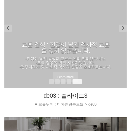
de03 : 슬라이드3
■ 모듈위치 : 디자인원본모듈 > de03
Previous
Ne