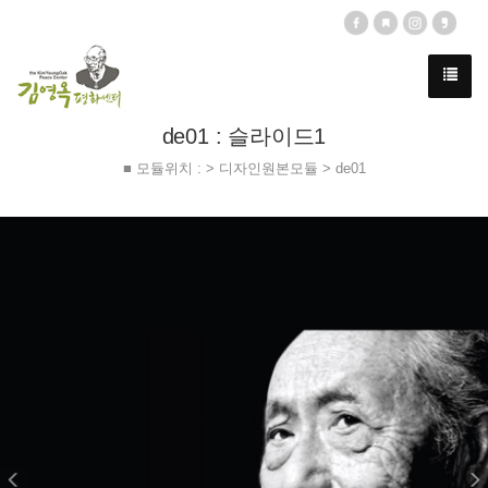
de01 : 슬라이드1
■ 모듈위치 : > 디자인원본모듈 > de01
Previous
N