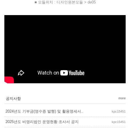
■ 모듈위치 : 디자인원본모듈 > de05
공지사항
more
2024년도 기부금(영수증 발행) 및 활용명세서..
kpc15451
2025년도 비영리법인 운영현황 조사서 공지
kpc15451