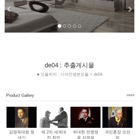
de04 : 추출게시물
■ 모듈위치 : 디자인원본모듈 > de04
Product Gallery
more
김영옥대령 청
제 2차 세계대
위대한 전쟁영
국민훈장 모란
년기
전 참전
웅 김영옥
장