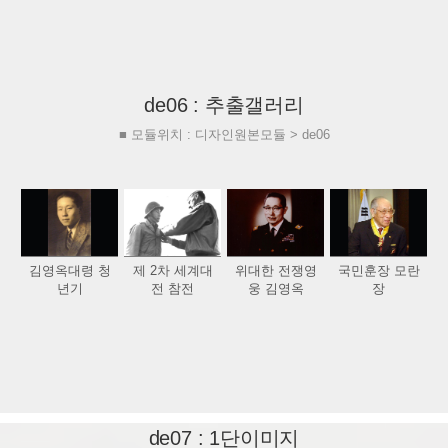
de06 : 추출갤러리
■ 모듈위치 : 디자인원본모듈 > de06
김영옥대령 청
제 2차 세계대
위대한 전쟁영
국민훈장 모란
년기
전 참전
웅 김영옥
장
de07 : 1단이미지