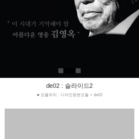
de02 : 슬라이드2
■ 모듈위치 : 디자인원본모듈 > de02
Previous
Ne